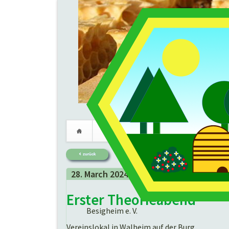
Verein
Imkerei
Termine
Navigation
zurück
überspringen
28.
March
2024 -
20:00 Uhr
Erster Theorieabend
Besigheim e. V.
Vereinslokal in Walheim auf der Burg