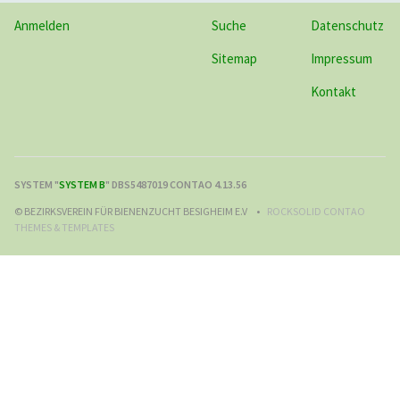
Anmelden
Suche
Datenschutz
Sitemap
Impressum
Kontakt
SYSTEM "
SYSTEM B
" DBS5487019 CONTAO 4.13.56
© BEZIRKSVEREIN FÜR BIENENZUCHT BESIGHEIM E.V
ROCKSOLID CONTAO
THEMES & TEMPLATES