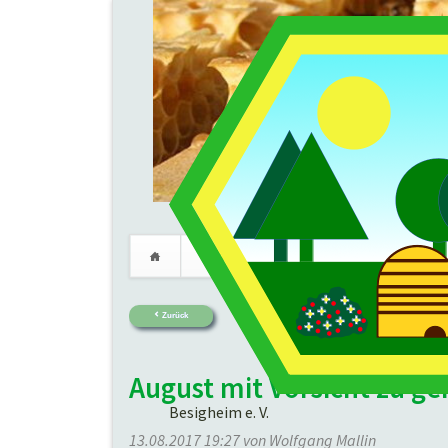
Verein
Imkerei
Termine
Navigation
überspringen
Zurück
August mit Vorsicht zu ge
Besigheim e. V.
13.08.2017 19:27
von Wolfgang Mallin