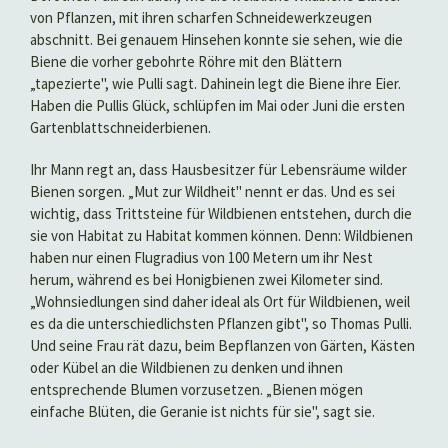
von Pflanzen, mit ihren scharfen Schneidewerkzeugen
abschnitt. Bei genauem Hinsehen konnte sie sehen, wie die
Biene die vorher gebohrte Röhre mit den Blättern
„tapezierte", wie Pulli sagt. Dahinein legt die Biene ihre Eier.
Haben die Pullis Glück, schlüpfen im Mai oder Juni die ersten
Gartenblattschneiderbienen.
Ihr Mann regt an, dass Hausbesitzer für Lebensräume wilder
Bienen sorgen. „Mut zur Wildheit" nennt er das. Und es sei
wichtig, dass Trittsteine für Wildbienen entstehen, durch die
sie von Habitat zu Habitat kommen können. Denn: Wildbienen
haben nur einen Flugradius von 100 Metern um ihr Nest
herum, während es bei Honigbienen zwei Kilometer sind.
„Wohnsiedlungen sind daher ideal als Ort für Wildbienen, weil
es da die unterschiedlichsten Pflanzen gibt", so Thomas Pulli.
Und seine Frau rät dazu, beim Bepflanzen von Gärten, Kästen
oder Kübel an die Wildbienen zu denken und ihnen
entsprechende Blumen vorzusetzen. „Bienen mögen
einfache Blüten, die Geranie ist nichts für sie", sagt sie.