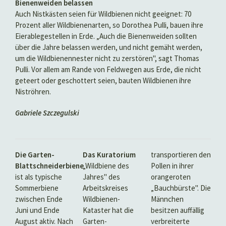
Bienenweiden belassen
Auch Nistkästen seien für Wildbienen nicht geeignet: 70
Prozent aller Wildbienenarten, so Dorothea Pulli, bauen ihre
Eierablegestellen in Erde. „Auch die Bienenweiden sollten
über die Jahre belassen werden, und nicht gemäht werden,
um die Wildbienennester nicht zu zerstören", sagt Thomas
Pulli. Vor allem am Rande von Feldwegen aus Erde, die nicht
geteert oder geschottert seien, bauten Wildbienen ihre
Niströhren.
Gabriele Szczegulski
Die Garten-
Das Kuratorium
transportieren den
Blattschneiderbiene
„Wildbiene des
Pollen in ihrer
ist als typische
Jahres" des
orangeroten
Sommerbiene
Arbeitskreises
„Bauchbürste". Die
zwischen Ende
Wildbienen-
Männchen
Juni und Ende
Kataster hat die
besitzen auffällig
August aktiv. Nach
Garten-
verbreiterte