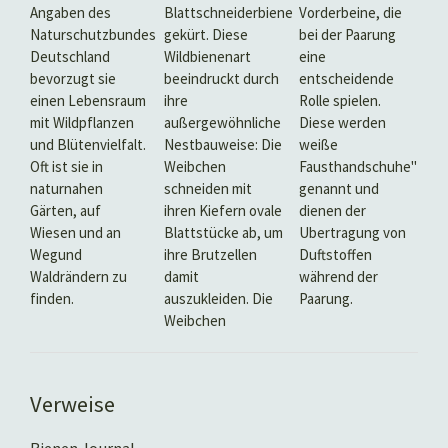
Angaben des
Blattschneiderbiene
Vorderbeine, die
Naturschutzbundes
gekürt. Diese
bei der Paarung
Deutschland
Wildbienenart
eine
bevorzugt sie
beeindruckt durch
entscheidende
einen Lebensraum
ihre
Rolle spielen.
mit Wildpflanzen
außergewöhnliche
Diese werden
und Blütenvielfalt.
Nestbauweise: Die
weiße
Oft ist sie in
Weibchen
Fausthandschuhe"
naturnahen
schneiden mit
genannt und
Gärten, auf
ihren Kiefern ovale
dienen der
Wiesen und an
Blattstücke ab, um
Ubertragung von
Wegund
ihre Brutzellen
Duftstoffen
Waldrändern zu
damit
während der
finden.
auszukleiden. Die
Paarung.
Weibchen
Verweise