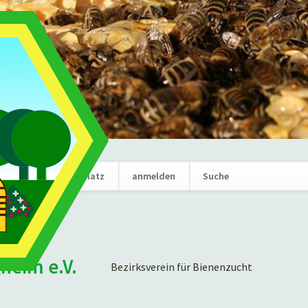
Navigation
News
Marktplatz
anmelden
Suche
überspring
gheim e.V.
Bezirksverein für Bienenzucht