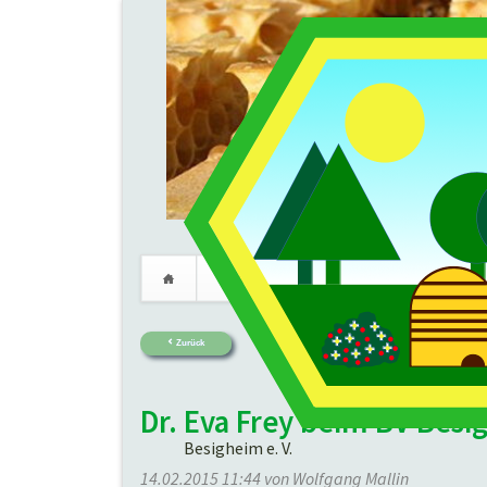
Verein
Imkerei
Termine
Navigation
überspringen
Zurück
Dr. Eva Frey beim BV Besi
Besigheim e. V.
14.02.2015 11:44
von Wolfgang Mallin