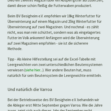
Dieb ein zweites Magazin über ein Absperrgitter aufzusetzen,
damit dieser schön fleißig die Futterwaben produziert.
Beim BV Besigheim e.V. empfehlen wir 18kg Winterfutter für
Überwinterung auf einem Magazin und 25kg Winterfutter für
Überwinterung auf zwei Magazinen. Und nochmal - es zählt
nicht, was man rein schüttet, sondern was als eingelagertes
Futter im Volk ankommt! Anfängern wird die Überwinterung
auf zwei Magazinen empfohlen - sie ist die sicherere
Methode.
Tipp - Als kleine Hilfestellung sei auf die Excel-Tabelle mit
Leergewichten von zwei unterschiedlichen Beutensystemen
verwiesen (
siehe hier...
). Wer andere Beuten hat, muss
natürlich für sein Beutensystem die Leergewichte ermitteln.
Und natürlich die Varroa
Bei der Betriebsweise des BV Besigheim e.V. behandeln wir
die Ableger erst Mitte September gegen Varroa. Wie die Jahre
zuvor, zeigt sich auch dieses Jahr der September recht