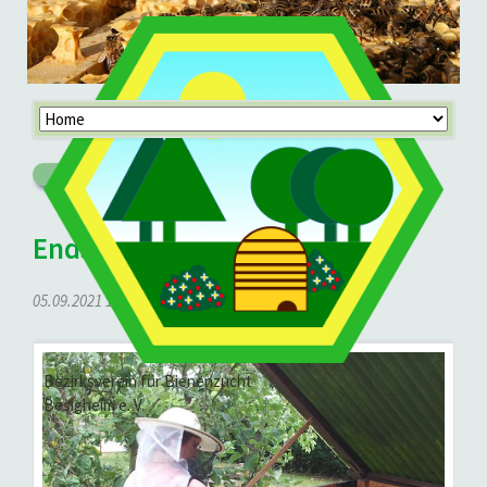
Navigation
überspringen
Zurück
Endspurt (...oder Start?)
05.09.2021 14:49
von Wolfgang Mallin
Bezirksverein für Bienenzucht
Besigheim e. V.