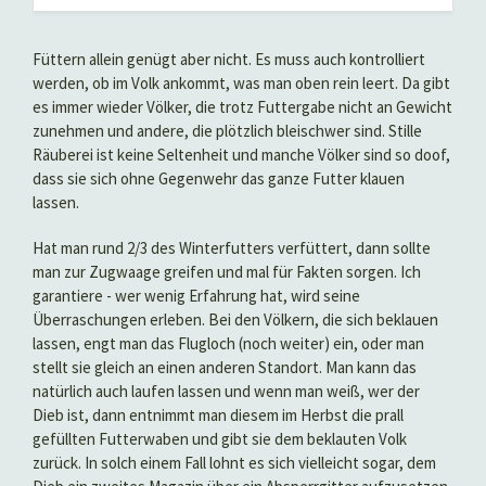
Füttern allein genügt aber nicht. Es muss auch kontrolliert
werden, ob im Volk ankommt, was man oben rein leert. Da gibt
es immer wieder Völker, die trotz Futtergabe nicht an Gewicht
zunehmen und andere, die plötzlich bleischwer sind. Stille
Räuberei ist keine Seltenheit und manche Völker sind so doof,
dass sie sich ohne Gegenwehr das ganze Futter klauen
lassen.
Hat man rund 2/3 des Winterfutters verfüttert, dann sollte
man zur Zugwaage greifen und mal für Fakten sorgen. Ich
garantiere - wer wenig Erfahrung hat, wird seine
Überraschungen erleben. Bei den Völkern, die sich beklauen
lassen, engt man das Flugloch (noch weiter) ein, oder man
stellt sie gleich an einen anderen Standort. Man kann das
natürlich auch laufen lassen und wenn man weiß, wer der
Dieb ist, dann entnimmt man diesem im Herbst die prall
gefüllten Futterwaben und gibt sie dem beklauten Volk
zurück. In solch einem Fall lohnt es sich vielleicht sogar, dem