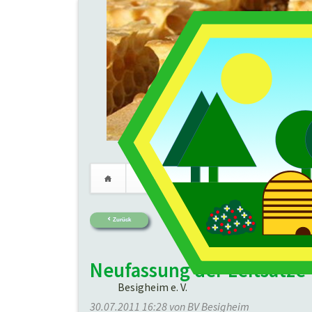
Verein
Imkerei
Termine
Navigation
überspringen
Zurück
Neufassung der Leitsätze 
Besigheim e. V.
30.07.2011 16:28
von BV Besigheim