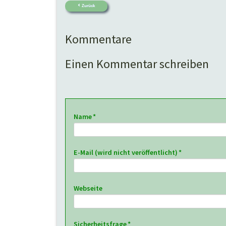
Zurück
Kommentare
Einen Kommentar schreiben
Pflichtfeld
Name
*
Pflichtfeld
E-Mail (wird nicht veröffentlicht)
*
Webseite
Pflichtfeld
Sicherheitsfrage
*