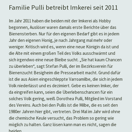
Familie Pulli betreibt Imkerei seit 2011
Im Jahr 2011 haben die beiden mit der Imkerei als Hobby
begonnen, Auslöser waren damals erste Berichte über das
Bienensterben. Nur für den eigenen Bedarf gibt es in jedem
Jahr den eigenen Honig, je nach Jahrgang mal mehr oder
weniger. Kritisch wird es, wenn eine neue Königin da ist und
die Alte mit einem großen Teil des Volks ausschwärmt und
sich irgendwo eine neue Bleibe sucht. „Sie hat kaum Chancen
zu überleben“, sagt Stefan Pulli, der im Bezirksverein für
Bienenzucht Besigheim die Pressearbeit macht. Grund dafür
ist die aus Asien eingeschleppte Varroamilbe, die sich in jedem
Volk niederlässt und es dezimiert. Gebe es keinen Imker, der
da eingreifen kann, seien die Überlebenschancen für ein
solches Volk gering, weiß Dorothea Pulli, Mitglied im Vorstand
des Vereins. Auch bei den Pullis ist die Milbe, die es seit den
1980er Jahren hier gibt, vertreten. Drei Mal im Jahr wird ohne
die chemische Keule versucht, das Problem so gering wie
möglich zu halten. Ganz lösen kann man es nicht, sagen die
beiden.