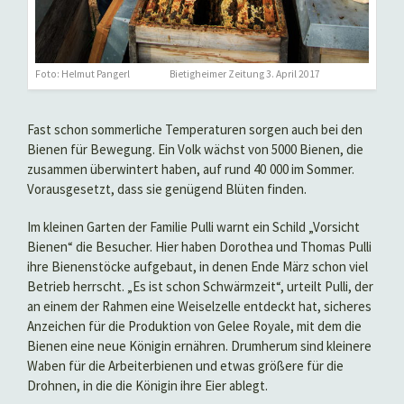
Foto: Helmut Pangerl Bietigheimer Zeitung 3. April 2017
Fast schon sommerliche Temperaturen sorgen auch bei den
Bienen für Bewegung. Ein Volk wächst von 5000 Bienen, die
zusammen überwintert haben, auf rund 40 000 im Sommer.
Vorausgesetzt, dass sie genügend Blüten finden.
Im kleinen Garten der Familie Pulli warnt ein Schild „Vorsicht
Bienen“ die Besucher. Hier haben Dorothea und Thomas Pulli
ihre Bienenstöcke aufgebaut, in denen Ende März schon viel
Betrieb herrscht. „Es ist schon Schwärmzeit“, urteilt Pulli, der
an einem der Rahmen eine Weiselzelle entdeckt hat, sicheres
Anzeichen für die Produktion von Gelee Royale, mit dem die
Bienen eine neue Königin ernähren. Drumherum sind kleinere
Waben für die Arbeiterbienen und etwas größere für die
Drohnen, in die die Königin ihre Eier ablegt.