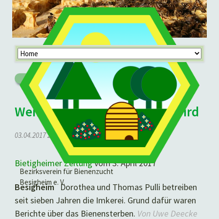
Navigation
überspringen
Zurück
Wenn das Summen weniger wird
03.04.2017 22:22
von Bernd Leutert
Bietigheimer Zeitung
vom 3. April 2017
Bezirksverein für Bienenzucht
Besigheim e. V.
Besigheim
Dorothea und Thomas Pulli betreiben
seit sieben Jahren die Imkerei. Grund dafür waren
Berichte über das Bienensterben.
Von Uwe Deecke