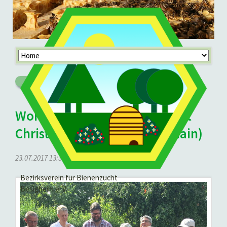
Navigation
überspringen
Zurück
Workshop Varroadiagnose mit
Christian Dreher (LLH Kirchhain)
23.07.2017 13:36
von Wolfgang Mallin
Bezirksverein für Bienenzucht
Besigheim e. V.