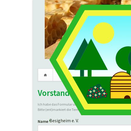
Verein
Imkerei
Termine
Navigation
Vorstand Terminabstimm
überspringen
Ich habe das Formular unkomliziert gestaltet. Die Anmeldung
Bitte (ent)markiert die Termine, an welchen Ihr (nicht) teiln
Besigheim e. V.
Pflichtfeld
Name
*