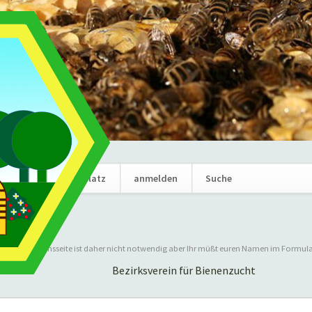
Navigation
News
Marktplatz
anmelden
Suche
überspring
ung
 auf der Vereinsseite ist daher nicht notwendig aber Ihr müßt euren Namen im Formul
ehmen könnt.
Bezirksverein für Bienenzucht